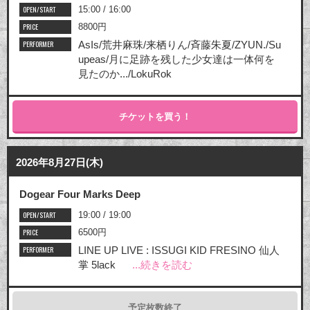
OPEN/START
15:00 / 16:00
PRICE
8800円
PERFORMER
AsIs/荒井麻珠/来栖りん/斉藤朱夏/ZYUN./Su
upeas/月に足跡を残した少女達は一体何を
見たのか.../LokuRok
チケットを買う！
2026年8月27日(木)
Dogear Four Marks Deep
OPEN/START
19:00 / 19:00
PRICE
6500円
PERFORMER
LINE UP LIVE : ISSUGI KID FRESINO 仙人
掌 5lack
...続きを読む
予定枚数終了