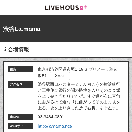
渋谷La.mama
会場情報
東京都渋谷区道玄坂1-15-3 プリメーラ道玄
住所
坂B1
MAP
渋谷駅西口バスターミナル向こうの横浜銀行
アクセス
と三井住友銀行の間の路地を入りそのまま坂
を上り突き当たりで左折。すぐ道が右に直角
に曲がるので道なりに曲がってそのまま坂を
上る。坂を上りきった所で右折。すぐ左手。
03-3464-0801
連絡先
http://lamama.net/
WEBサイト